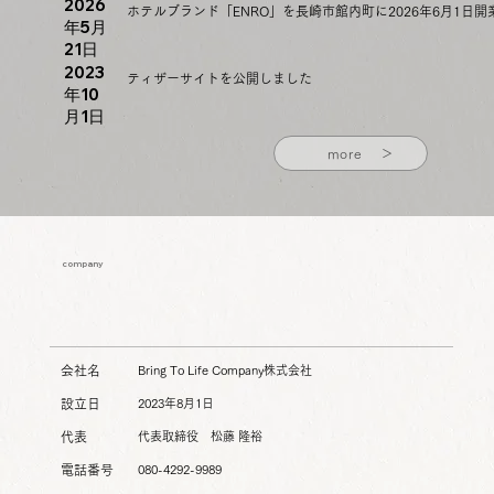
2026
ホテルブランド「ENRO」を長崎市館内町に2026年6月1日開
年5月
21日
2023
ティザーサイトを公開しました
年10
月1日
more ＞
company
会社名
Bring To Life Company株式会社
設立日
2023年8月1日
代表
代表取締役 松藤 隆裕
電話番号
080-4292-9989